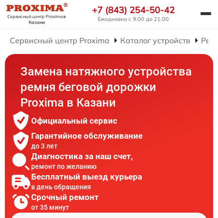
+7 (843) 254-50-42
Сервисный центр Proxima
в
Ежедневно с 9:00 до 21:00
Казани
Сервисный центр Proxima
Каталог устройств
Рем
Замена натяжного устройства
ремня беговой дорожки
Proxima в Казани
Официальный сервис
Гарантийное обслуживание
до 3 лет
Диагностика за наш счет,
ремонт по желанию
Бесплатный выезд курьера
в день обращения
Срочный ремонт
от 35 минут