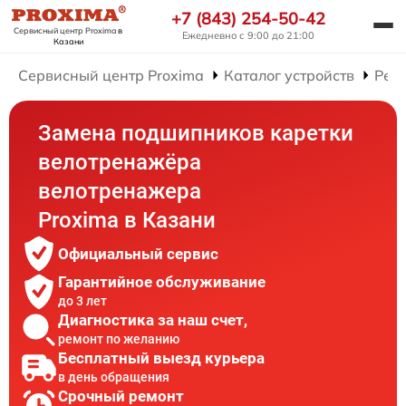
+7 (843) 254-50-42
Сервисный центр Proxima
в
Ежедневно с 9:00 до 21:00
Казани
Сервисный центр Proxima
Каталог устройств
Рем
Замена подшипников каретки
велотренажёра
велотренажера
Proxima в Казани
Официальный сервис
Гарантийное обслуживание
до 3 лет
Диагностика за наш счет,
ремонт по желанию
Бесплатный выезд курьера
в день обращения
Срочный ремонт